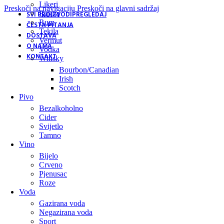
Likeri
Preskoči na navigaciju
Preskoči na glavni sadržaj
Rakija
SVI PROIZVODI
PREGLEDAJ
Rum
ČESTA PITANJA
Tekila
DOSTAVA
Vermut
O NAMA
Vodka
KONTAKT
Whisky
Bourbon/Canadian
Irish
Scotch
Pivo
Bezalkoholno
Cider
Svijetlo
Tamno
Vino
Bijelo
Crveno
Pjenusac
Roze
Voda
Gazirana voda
Negazirana voda
Sport