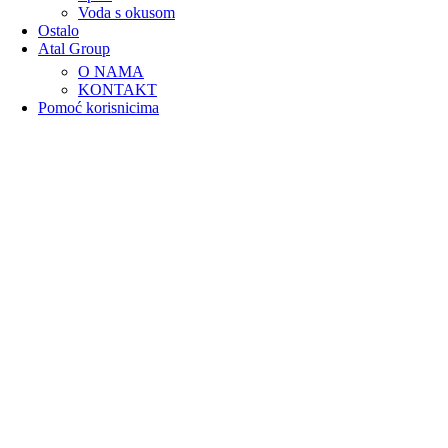
Voda s okusom
Ostalo
Atal Group
O NAMA
KONTAKT
Pomoć korisnicima